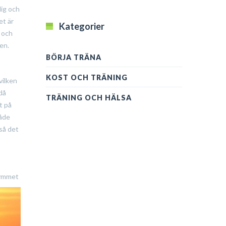
och
träningskläder
dig och
sparar
et är
tid
Kategorier
s och
en.
BÖRJA TRÄNA
KOST OCH TRÄNING
vilken
då
TRÄNING OCH HÄLSA
t på
både
 så det
gymmet