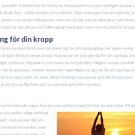
t speciellt. Kanske har du hittat en träningsmetod som verkligen passar 
å riktigt bra – både fysiskt och psykiskt. Men träningen har en baksida. D
ig skador och andra tråkigheter, men om du har koll på vilka faror som finn
a dem är det lättare att hålla igång träningen utan minsta smärta i kropp
ing för din kropp
ränat mycket förut men bestämt sig för att sätta igång, har ingen aning 
är bäst för just deras kropp. Kanske är de inte gjorda för att springa, än
ndigt sticka ut i löpspåret och maxa sin tid på milen. Någon satsar stenhår
h hårda gympass, medan deras ben egentligen är gjorda för att springa 
Det kan vara svårt att veta vilken träning som passar just din kropp bäst,
är att prova dig fram och se vad som ger bäst resultat.
 nästan bara din egen fantasi som sätter stopp för hur du ska träna. På 
ar och andra roliga verktyg
gssätt som passar dig och
a använda en maskin, men
 personalen om hjälp, så