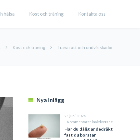
h hälsa
Kost och träning
Kontakta oss
m
Kost och träning
Träna rätt och undvik skador
Nya Inlägg
21 juni, 2026
för
Kommentarer inaktiverade
Har
Har du dålig andedräkt
du
fast du borstar
dålig