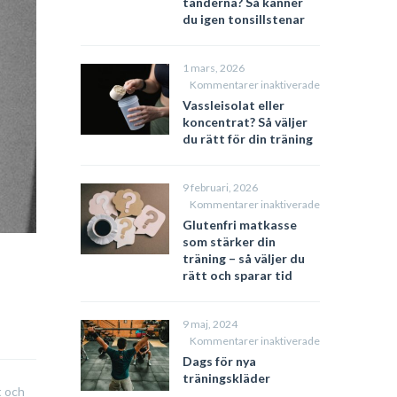
tänderna? Så känner
andedräkt
du igen tonsillstenar
fast
du
borstar
1 mars, 2026
tänderna?
för
Kommentarer inaktiverade
Så
Vassleisolat
Vassleisolat eller
känner
eller
koncentrat? Så väljer
du
koncentrat?
du rätt för din träning
igen
Så
tonsillstenar
väljer
du
9 februari, 2026
rätt
för
Kommentarer inaktiverade
för
Glutenfri
Glutenfri matkasse
din
matkasse
som stärker din
träning
som
träning – så väljer du
stärker
rätt och sparar tid
din
träning
–
9 maj, 2024
så
för
Kommentarer inaktiverade
väljer
Dags
Dags för nya
du
för
träningskläder
rätt
nya
t och