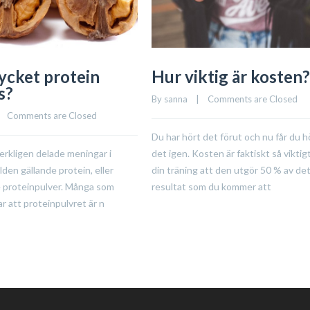
ycket protein
Hur viktig är kosten?
s?
By 
sanna
    |    
Comments are Closed
    
Comments are Closed
Du har hört det förut och nu får du h
erkligen delade meningar i
det igen. Kosten är faktiskt så viktigt
lden gällande protein, eller
din träning att den utgör 50 % av de
 proteinpulver. Många som
resultat som du kommer att
r att proteinpulvret är n