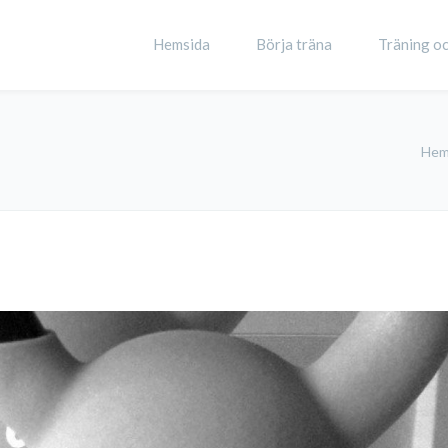
Hemsida
Börja träna
Träning oc
He