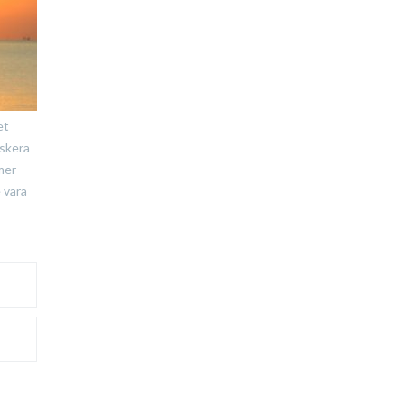
et
iskera
mer
 vara