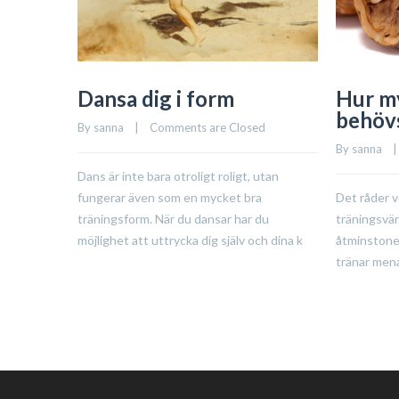
Dansa dig i form
Hur m
behöv
By 
sanna
    |    
Comments are Closed
By 
sanna
    |
Dans är inte bara otroligt roligt, utan
fungerar även som en mycket bra
Det råder v
träningsform. När du dansar har du
träningsvär
möjlighet att uttrycka dig själv och dina k
åtminstone
tränar mena