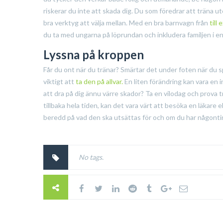
riskerar du inte att skada dig. Du som föredrar att träna
bra verktyg att välja mellan. Med en bra barnvagn från
till
du ta med ungarna på löprundan och inkludera familjen i en r
Lyssna på kroppen
Får du ont när du tränar? Smärtar det under foten när du s
viktigt att
ta den på allvar.
En liten förändring kan vara en in
att dra på dig ännu värre skador? Ta en vilodag och prova t
tillbaka hela tiden, kan det vara värt att besöka en läkare
beredd på vad den ska utsättas för och om du har någontin
No tags.