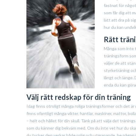
fastnat för någo
som får dig att m
lätt att dra på s
hur du kan undvik
Rätt trän
Många som inte t
träningsform som 
väljer de att stä
styrketräning oc
långt och länge. 
enda du kan göra 
Välj rätt redskap för din träning
Idag finns otroligt många roliga träningsformer och det är
finns ofantligt många vikter, hantlar, maskiner, mattor,
boll
– helt och hållet för din skull. Tänk på att välja det tränin
som du känner dig bekväm med. Om du inte vet hur du sk
du tycker den verkar både rolig och utmanande, be någon i