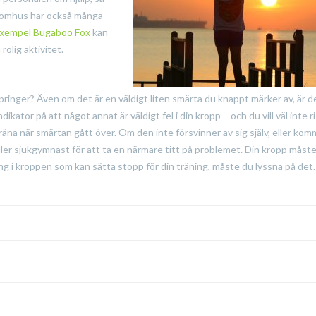
 utomhus har också många
 exempel Bugaboo Fox
kan
olig aktivitet.
pringer? Även om det är en väldigt liten smärta du knappt märker av, är d
dikator på att något annat är väldigt fel i din kropp – och du vill väl inte r
räna när smärtan gått över. Om den inte försvinner av sig själv, eller kom
 eller sjukgymnast för att ta en närmare titt på problemet. Din kropp måste
g i kroppen som kan sätta stopp för din träning, måste du lyssna på det.