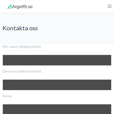
Kontakta oss
Ditt namn (obligatoriskt)
Din e-postadress (kravs)
Amne