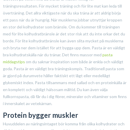
träningsresultaten. För mycket träning och för lite mat kan leda till
överträning. Det allra viktigaste när du ska träna är att aldrig börja
ett pass när du är hungrig. När musklerna jobbar utnyttjar kroppen
en stor del kolhydrater som bränsle. Om du kommer till träningen
med för lite kolhydratbränsle är det stor risk att du inte orkar det du
borde. För lite kolhydratbränsle kan även slita mycket på musklerna
och bryta ner dem istället för att bygga upp dem. Pasta är en väldigt
bra kolhydratskälla när du tränar. Det finns massor med
pasta
middagstips
om du saknar inspiration som både är enkla och väldigt
goda. Pasta är en väldigt bra träningskompis. Traditionell pasta som
är gjord på durumvete håller faktiskt ett lågt eller medellågt
glykemiskt index. Pasta tillsammans med sallad och en proteinkälla är
en komplett och väldigt hälsosam måltid. Du kan även välja
fullkornspasta, då får du i dig fibrer, mineraler och vitaminer som finns
i innerskalet av vetekärnan.
Protein bygger muskler
Huvuddelen av näringsintaget bör komma från olika kolhydrater och