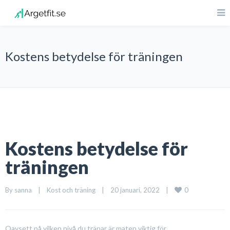
Kostens betydelse för träningen
Kostens betydelse för
träningen
0
By 
sanna
|
Kost och träning
|
20 januari, 2022    
|
Oavsett på vilken nivå du tränar är maten viktig för