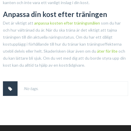
kanten och inte vara ett vanligt inslag i din kost.
Anpassa din kost efter träningen
Det är viktigt att
anpassa kosten efter träningsmålen
som du har
och hur vältränad du är. När du ska träna är det viktigt att tajma
träningen till din aktuella näringsstatus. Om du har ett dåligt
kostupplägg i förhållande till hur du tränar kan träningseffekterna
utebli delvis eller helt. Skaderisken ökar även om du
äter för lite
och
du kan lättare bli sjuk. Om du vet med dig att du borde styra upp din
kost kan du alltid ta hjälp av en kostrådgivare.
No tags.