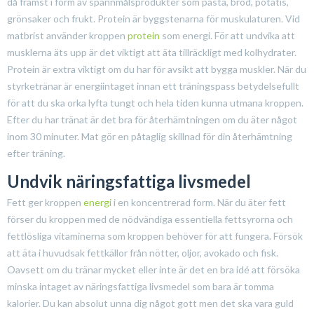
då främst i form av spannmålsprodukter som pasta, bröd, potatis,
grönsaker och frukt. Protein är byggstenarna för muskulaturen. Vid
matbrist använder kroppen
protein
som energi. För att undvika att
musklerna äts upp är det viktigt att äta tillräckligt med kolhydrater.
Protein är extra viktigt om du har för avsikt att bygga muskler. När du
styrketränar är energiintaget innan ett träningspass betydelsefullt
för att du ska orka lyfta tungt och hela tiden kunna utmana kroppen.
Efter du har tränat är det bra för återhämtningen om du äter något
inom 30 minuter. Mat gör en påtaglig skillnad för din återhämtning
efter träning.
Undvik näringsfattiga livsmedel
Fett ger kroppen
energi
i en koncentrerad form. När du äter fett
förser du kroppen med de nödvändiga essentiella fettsyrorna och
fettlösliga vitaminerna som kroppen behöver för att fungera. Försök
att äta i huvudsak fettkällor från nötter, oljor, avokado och fisk.
Oavsett om du tränar mycket eller inte är det en bra idé att försöka
minska intaget av näringsfattiga livsmedel som bara är tomma
kalorier. Du kan absolut unna dig något gott men det ska vara guld