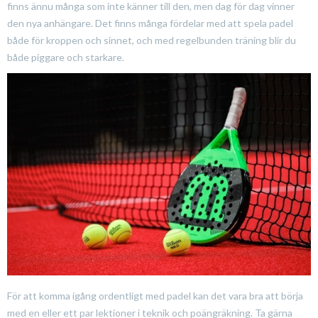
finns ännu många som inte känner till den, men dag för dag vinner
den nya anhängare. Det finns många fördelar med att spela padel
både för kroppen och sinnet, och med regelbunden träning blir du
både piggare och starkare.
För att komma igång ordentligt med padel kan det vara bra att börja
med en eller ett par lektioner i teknik och poängräkning. Ta gärna