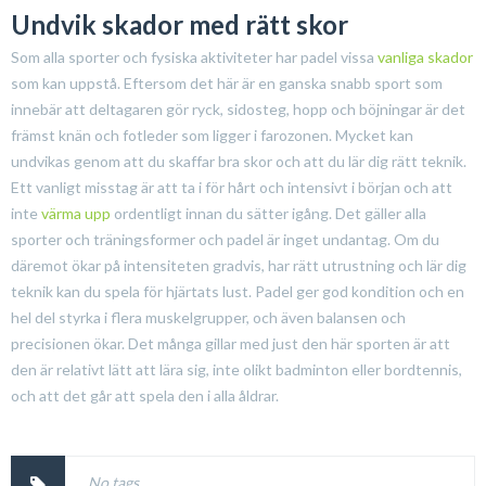
Undvik skador med rätt skor
Som alla sporter och fysiska aktiviteter har padel vissa
vanliga skador
som kan uppstå. Eftersom det här är en ganska snabb sport som
innebär att deltagaren gör ryck, sidosteg, hopp och böjningar är det
främst knän och fotleder som ligger i farozonen. Mycket kan
undvikas genom att du skaffar bra skor och att du lär dig rätt teknik.
Ett vanligt misstag är att ta i för hårt och intensivt i början och att
inte
värma upp
ordentligt innan du sätter igång. Det gäller alla
sporter och träningsformer och padel är inget undantag. Om du
däremot ökar på intensiteten gradvis, har rätt utrustning och lär dig
teknik kan du spela för hjärtats lust. Padel ger god kondition och en
hel del styrka i flera muskelgrupper, och även balansen och
precisionen ökar. Det många gillar med just den här sporten är att
den är relativt lätt att lära sig, inte olikt badminton eller bordtennis,
och att det går att spela den i alla åldrar.
No tags.