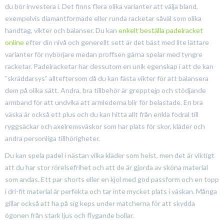
du bör investera i. Det finns flera olika varianter att välja bland,
exempelvis diamantformade eller runda racketar såväl som olika
handtag, vikter och balanser. Du kan
enkelt beställa padelracket
online
efter din nivå och generellt sett är det bäst med lite lättare
varianter för nybörjare medan proffsen gärna spelar med tyngre
racketar. Padelracketar har dessutom en unik egenskap i att de kan
”skräddarsys” allteftersom då du kan fästa vikter för att balansera
dem på olika sätt. Andra, bra tillbehör är grepptejp och stödjande
armband för att undvika att armlederna blir för belastade. En bra
väska är också ett plus och du kan hitta allt från enkla fodral till
ryggsäckar och axelremsväskor som har plats för skor, kläder och
andra personliga tillhörigheter.
Du kan spela padel i nästan vilka kläder som helst, men det är viktigt
att du har stor rörelsefrihet och att de är gjorda av sköna material
som andas. Ett par shorts eller en kjol med god passform och en topp
i dri-fit material är perfekta och tar inte mycket plats i väskan. Många
gillar också att ha på sig keps under matcherna för att skydda
ögonen från stark ljus och flygande bollar.