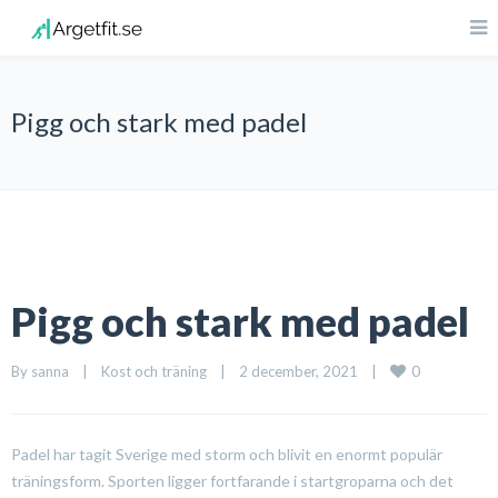
Pigg och stark med padel
Pigg och stark med padel
0
By 
sanna
|
Kost och träning
|
2 december, 2021    
|
Padel har tagit Sverige med storm och blivit en enormt populär
träningsform. Sporten ligger fortfarande i startgroparna och det